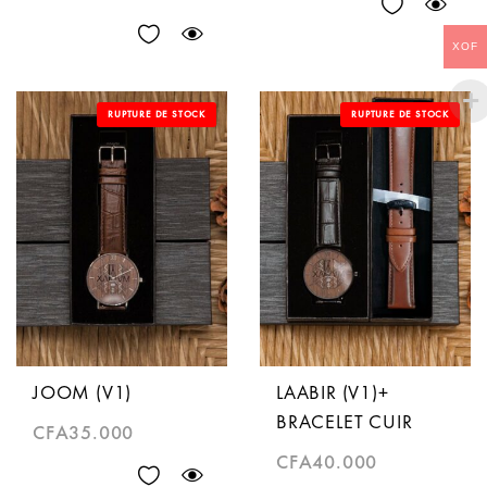
XOF
RUPTURE DE STOCK
RUPTURE DE STOCK
JOOM (V1)
LAABIR (V1)+
BRACELET CUIR
CFA
35.000
CFA
40.000