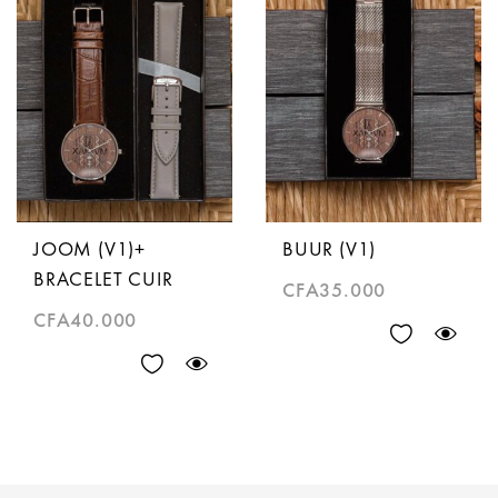
JOOM (V1)+
BUUR (V1)
BRACELET CUIR
CFA
35.000
CFA
40.000