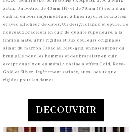
BAAX (Gentillesse) et TÉGUINE (Respect), avec à leurs
actifs: Un boitier de 40mm (H) et de 36mm (F) serti d’un
cadran en bois imprimé blanc à fines rayures brunâtres
et avec afficheur de dates. Un design classic et épuré. De
nouveaux bracelets en cuir de qualité supérieure, à la
finition mate, ultra rigides et aux couleurs originales
allant du marron Tabac au bleu-gris, en passant par du
brun pâle pour les hommes et des bracelets en cuir
exceptionnels ou en métal / chaine à effets Gold, Rose-
Gold et Silver, légèrement satinés, au
ssi beaux que
rigides pour les dames.
DECOUVRIR