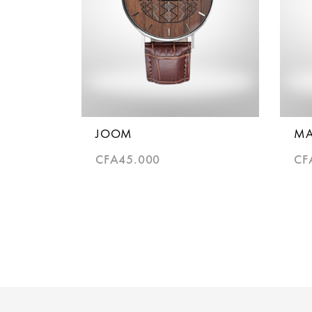
JOOM
M
CFA
45.000
CF