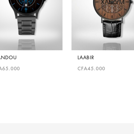
ANDOU
LAABIR
A
65.000
CFA
45.000