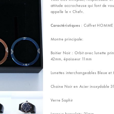
attitude accrocheuse qui font de vous
appelle le « Chef».
Caractéristiques
: Coffret HOMME
Montre principale:
Boitier Noir : Orbit avec lunette pri
42mm, épaisseur 11mm
Lunettes interchangeables Bleue et
Chaine Noir en Acier inoxydable 31
Verre Saphir
Largeur bracelets: 21mm