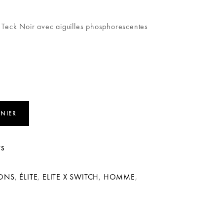
: Teck Noir avec aiguilles phosphorescentes
ANIER
TS
IONS
,
ÉLITE
,
ELITE X SWITCH
,
HOMME
,