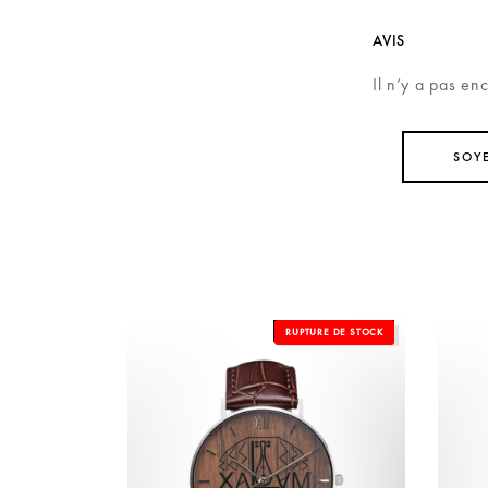
AVIS
Il n’y a pas en
SOYE
OUT OF STOCK
RUPTURE DE STOCK