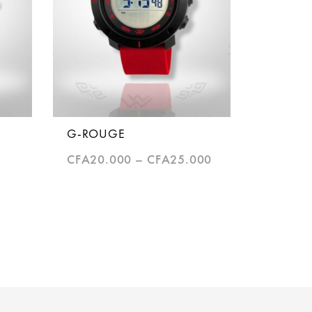
G-ROUGE
CFA
20.000
–
CFA
25.000