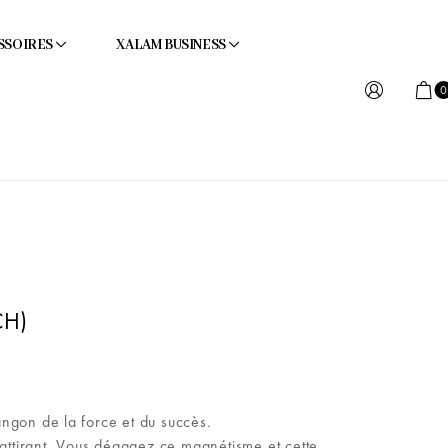
SSOIRES
XALAM BUSINESS
0
CH)
ngon de la force et du succès.
 attirant. Vous dégagez ce magnétisme et cette