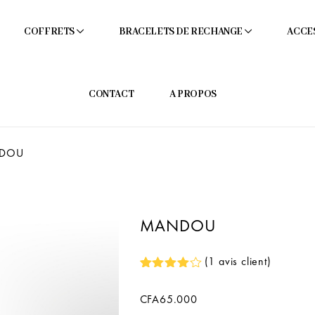
COFFRETS
BRACELETS DE RECHANGE
ACCE
CONTACT
A PROPOS
DOU
MANDOU
(
1
avis client)
Noté
1
CFA
65.000
4.00