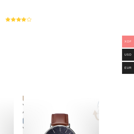
Note
4
sur 5
XOF
USD
EUR