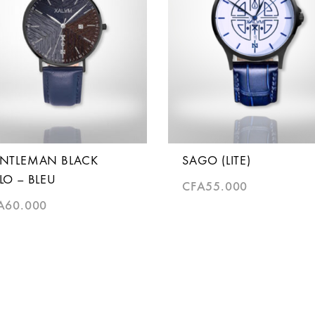
NTLEMAN BLACK
SAGO (LITE)
LO – BLEU
CFA
55.000
A
60.000