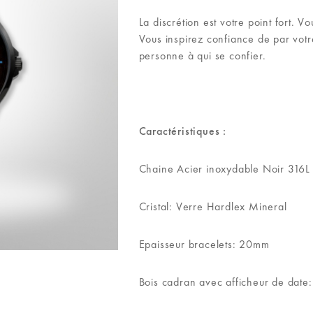
sur 5
basé
La discrétion est votre point fort. V
sur
Vous inspirez confiance de par votr
notation
personne à qui se confier.
client
Caractéristiques :
Chaine Acier inoxydable Noir 316L 
Cristal: Verre Hardlex Mineral
Epaisseur bracelets: 20mm
Bois cadran avec afficheur de date: