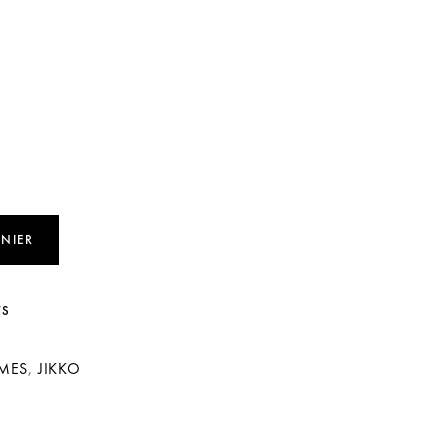
ANIER
TS
MES
,
JIKKO