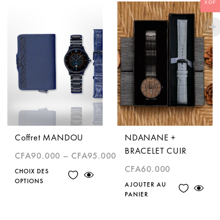
XOF
Coffret MANDOU
NDANANE +
BRACELET CUIR
CFA
90.000
–
CFA
95.000
CFA
60.000
CHOIX DES
OPTIONS
AJOUTER AU
PANIER