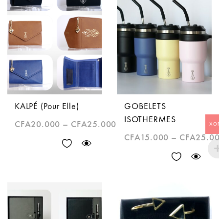
KALPÉ (Pour Elle)
GOBELETS
ISOTHERMES
CFA
20.000
–
CFA
25.000
XO
CFA
15.000
–
CFA
25.0