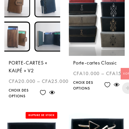
PORTE-CARTES «
Porte-cartes Classic
KALPÉ » V2
CFA
10.000
–
CFA
15.0
XO
CFA
20.000
–
CFA
25.000
CHOIX DES
OPTIONS
CHOIX DES
OPTIONS
RUPTURE DE STOCK