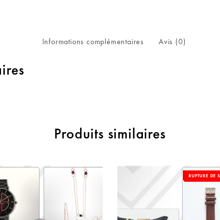
Informations complémentaires
Avis (0)
ires
Produits similaires
OUT OF S
RUPTURE DE 