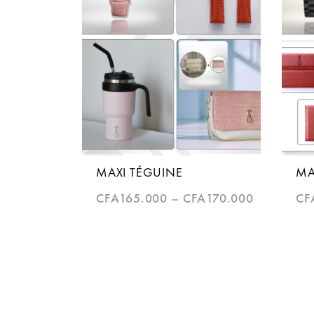
MAXI TÉGUINE
MA
CFA
165.000
–
CFA
170.000
CF