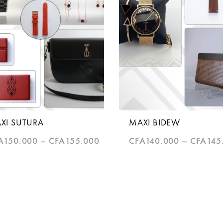
XI SUTURA
MAXI BIDEW
A
150.000
–
CFA
155.000
CFA
140.000
–
CFA
145