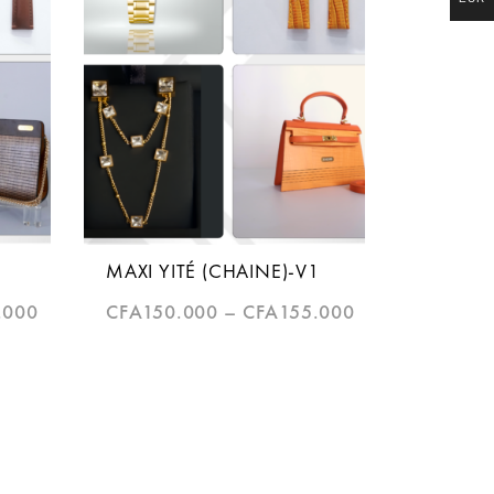
MAXI YITÉ (CHAINE)-V1
.000
CFA
150.000
–
CFA
155.000