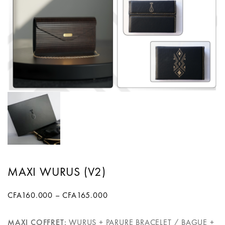
MAXI WURUS (V2)
CFA
160.000
–
CFA
165.000
MAXI COFFRET:
WURUS + PARURE BRACELET / BAGUE +