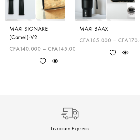
MAXI SIGNARE
MAXI BAAX
(Camel)-V2
CFA
165.000
–
CFA
170
CFA
140.000
–
CFA
145.000
Livraison Express