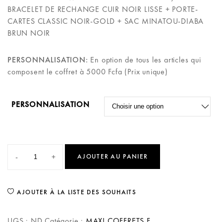
BRACELET DE RECHANGE CUIR NOIR LISSE + PORTE-
CARTES CLASSIC NOIR-GOLD + SAC MINATOU-DIABA
BRUN NOIR
PERSONNALISATION:
En option de tous les articles qui
composent le coffret à 5000 Fcfa (Prix unique)
PERSONNALISATION
-
+
AJOUTER AU PANIER
AJOUTER À LA LISTE DES SOUHAITS
UGS :
ND
Catégorie :
MAXI COFFRETS F