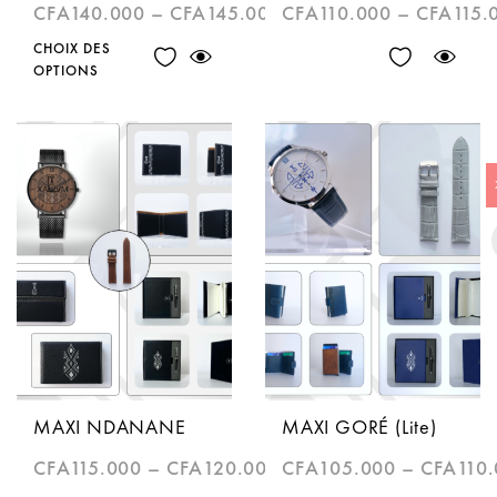
CFA
140.000
–
CFA
145.000
CFA
110.000
–
CFA
115.
CHOIX DES
OPTIONS
MAXI NDANANE
MAXI GORÉ (Lite)
CFA
115.000
–
CFA
120.000
CFA
105.000
–
CFA
110