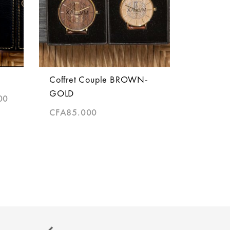
Coffret Couple BROWN-
GOLD
00
CFA
85.000