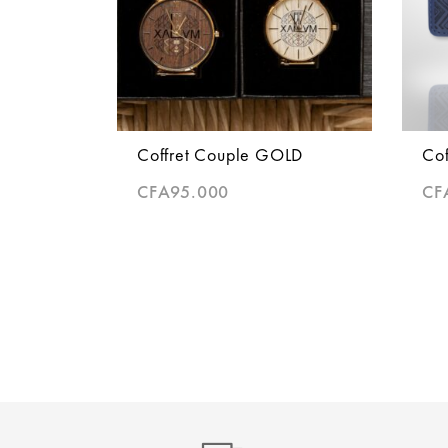
Coffret Couple GOLD
Co
CFA
95.000
CF