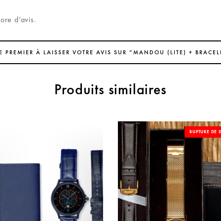
core d’avis.
E PREMIER À LAISSER VOTRE AVIS SUR “MANDOU (LITE) + BRACEL
Produits similaires
OUT OF S
RUPTURE DE 