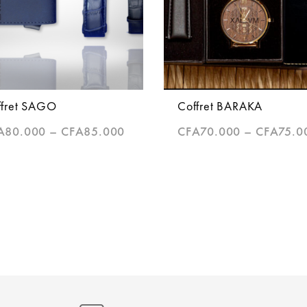
ffret SAGO
Coffret BARAKA
A
80.000
–
CFA
85.000
CFA
70.000
–
CFA
75.0