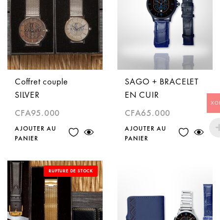
Coffret couple
SAGO + BRACELET
SILVER
EN CUIR
XO
CFA
95.000
CFA
65.000
AJOUTER AU
AJOUTER AU
PANIER
PANIER
RUPTURE DE STOCK