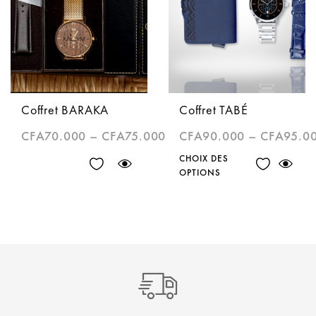
Coffret BARAKA
Coffret TABÉ
CFA
70.000
–
CFA
75.000
CFA
90.000
–
CFA
95.0
CHOIX DES
OPTIONS