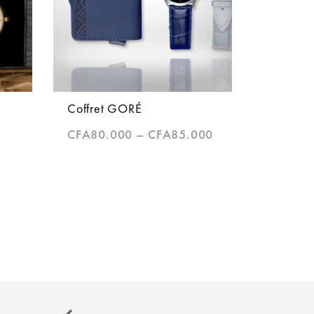
Coffret GORÉ
CFA
80.000
–
CFA
85.000