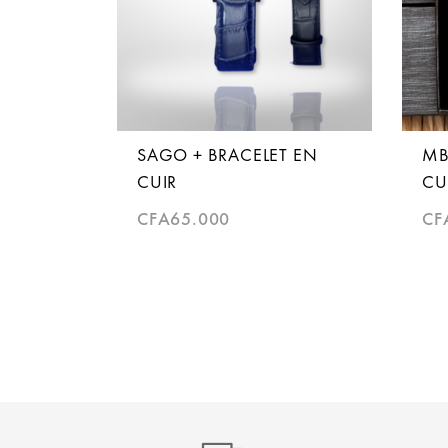
SAGO + BRACELET EN
MB
CUIR
CU
CFA
65.000
CF