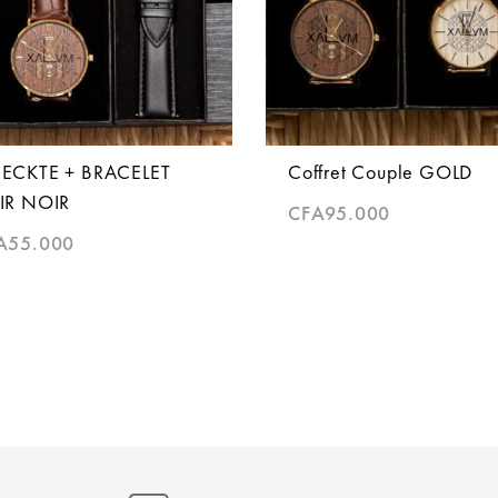
ECKTE + BRACELET
Coffret Couple GOLD
IR NOIR
CFA
95.000
A
55.000