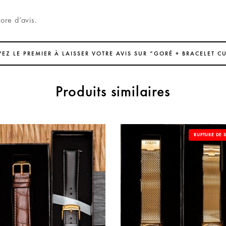
core d’avis.
YEZ LE PREMIER À LAISSER VOTRE AVIS SUR “GORÉ + BRACELET CU
Produits similaires
OUT OF S
RUPTURE DE 