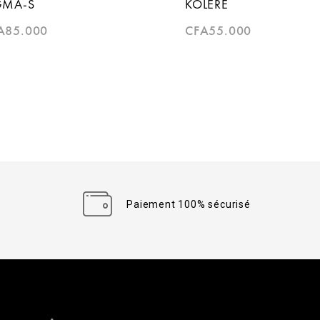
GMA-S
KOLERÉ
A
85.000
CFA
55.000
Paiement 100% sécurisé