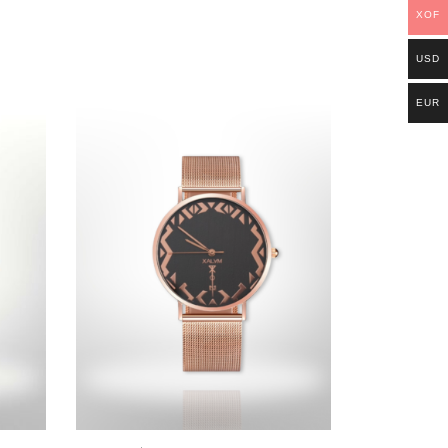
XOF
USD
EUR