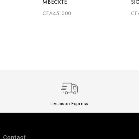
MBECKTÉ
SI
CFA
45.000
CF
Livraison Express
Contact