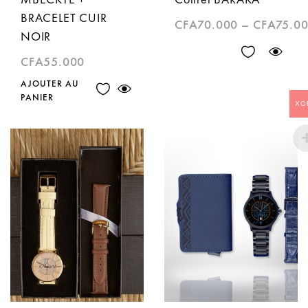
BRACELET CUIR
CFA
70.000
–
CFA
75.0
NOIR
CFA
55.000
AJOUTER AU
PANIER
XO