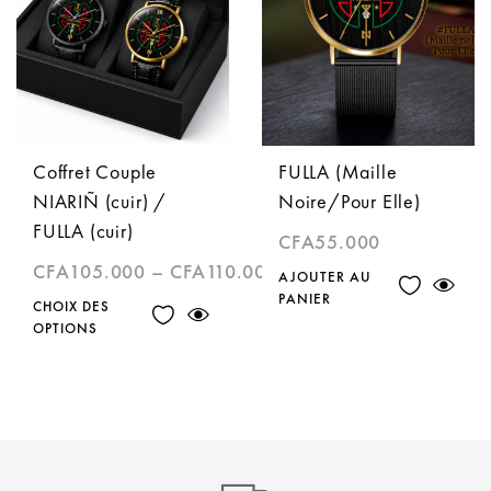
Coffret Couple
FULLA (Maille
NIARIÑ (cuir) /
Noire/Pour Elle)
FULLA (cuir)
CFA
55.000
CFA
105.000
–
CFA
110.000
AJOUTER AU
PANIER
CHOIX DES
OPTIONS