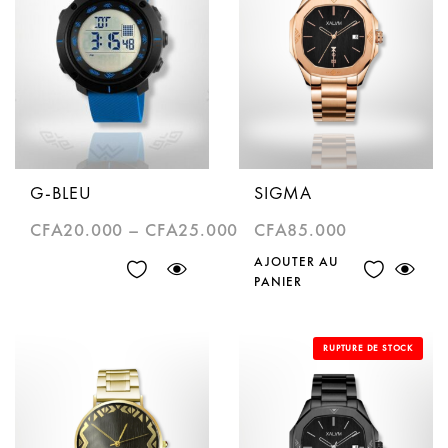
G-BLEU
SIGMA
CFA
20.000
–
CFA
25.000
CFA
85.000
AJOUTER AU
PANIER
RUPTURE DE STOCK